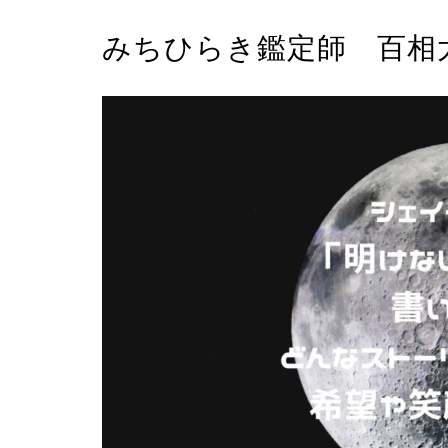
みちひらき鑑定師 百相