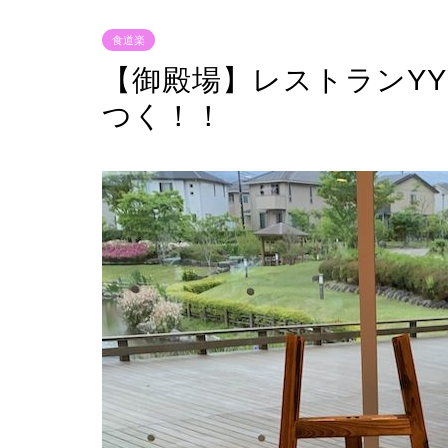
食道楽
【御殿場】レストランY
つく！！