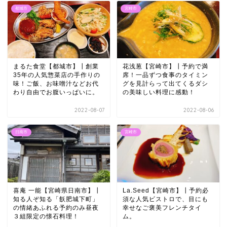
都城市
宮崎市
まるた食堂【都城市】┃創業
花浅葱【宮崎市】┃予約で満
35年の人気惣菜店の手作りの
席！一品ずつ食事のタイミン
味！ご飯、お味噌汁などお代
グを見計らって出てくるダシ
わり自由でお腹いっぱいに。
の美味しい料理に感動！
2022-08-07
2022-08-06
日南市
宮崎市
喜庵 一能【宮崎県日南市】┃
La.Seed【宮崎市】┃予約必
知る人ぞ知る「飫肥城下町」
須な人気ビストロで、目にも
の情緒あふれる予約のみ昼夜
幸せなご褒美フレンチタイ
３組限定の懐石料理！
ム。