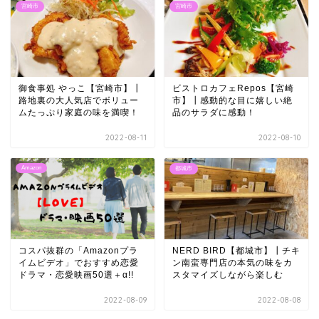
宮崎市
宮崎市
御食事処 やっこ【宮崎市】┃
ビストロカフェRepos【宮崎
路地裏の大人気店でボリュー
市】┃感動的な目に嬉しい絶
ムたっぷり家庭の味を満喫！
品のサラダに感動！
2022-08-11
2022-08-10
Amazon
都城市
コスパ抜群の「Amazonプラ
NERD BIRD【都城市】┃チキ
イムビデオ」でおすすめ恋愛
ン南蛮専門店の本気の味をカ
ドラマ・恋愛映画50選＋α!!
スタマイズしながら楽しむ
2022-08-09
2022-08-08