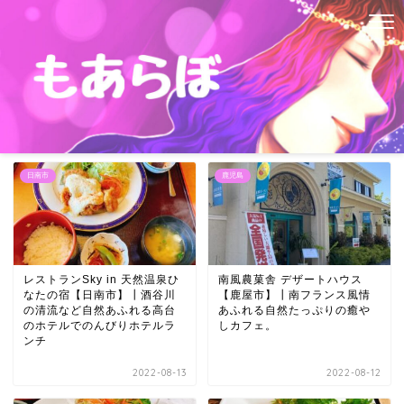
日南市
鹿児島
レストランSky in 天然温泉ひ
南風農菓舎 デザートハウス
なたの宿【日南市】┃酒谷川
【鹿屋市】┃南フランス風情
の清流など自然あふれる高台
あふれる自然たっぷりの癒や
のホテルでのんびりホテルラ
しカフェ。
ンチ
2022-08-13
2022-08-12