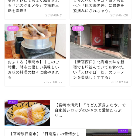
場内テレビでもよく紹介され
じゅんぺいでキム・ヨナも食
る『北のグルメ亭』で海鮮三
べた『巨大海老丼』に胃袋を
昧を満喫!!
鷲掴みにされちゃう。
2019-08-31
2019-07-20
串間市
食道楽
おふくろ【串間市】┃このご
【新宿西口】北海道の味を新
時世、財布に優しい美味しい
宿でも!?並んでいても食べた
お味の料理の数々に癒やされ
い「えびそば一幻」のラーメ
る
ンを美味しくすする♪
2022-08-22
2019-09-04
【宮崎市清武】『うどん茶房ふなや』で
自家製シロップのかき氷と愛情たっぷ
り...
【宮崎県日南市】『日南路』の昔懐かし