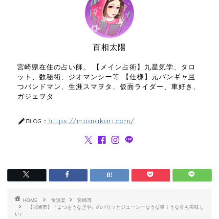
百相太陽
宮崎県在住の占い師。 【メイン占術】九星気学、タロ
ット、数秘術、ジオマンシー等 【仕様】元バンギャ且
つバンドマン、生涯スマヲタ、仮面ライダー、車好き、
ガジェヲタ
https://moaiakari.com/
BLOG：
HOME
食道楽
宮崎市
【宮崎市】『まつをうなぎや』のパリッとジューシーなうな重！うな肝も美味し
い♪