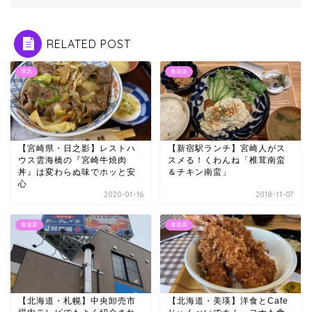
RELATED POST
県北
食道楽
【宮崎県・日之影】レストハ
【新宿駅ランチ】宮崎人がス
ウス雲海橋の『宮崎牛焼肉
スメる！くわんね「椎茸南蛮
丼』は変わらぬ味でホッと安
＆チキン南蛮」
心
2020-01-16
2018-11-07
食道楽
食道楽
【北海道・札幌】中央卸売市
【北海道・美瑛】洋食とCafe