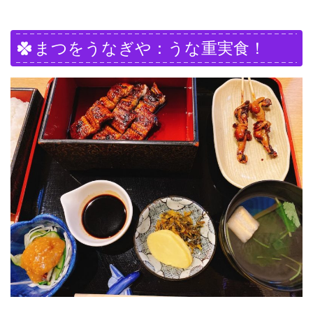
まつをうなぎや：うな重実食！