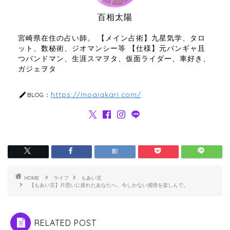
百相太陽
宮崎県在住の占い師。 【メイン占術】九星気学、タロ
ット、数秘術、ジオマンシー等 【仕様】元バンギャ且
つバンドマン、生涯スマヲタ、仮面ライダー、車好き、
ガジェヲタ
https://moaiakari.com/
BLOG：
HOME
ライフ
もあい言
【もあい言】片思いに疲れたあなたへ、今しかない感情を楽しんで。
RELATED POST