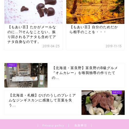
【もあい言】たかがメールな
【もあい言】自分のためだか
のに…?!そんなことない、振
ら相手のことを・・・
り回されるアナタも含めてア
ナタ自身なのです。
2019-04-25
2019-11-13
【北海道・富良野】富良野のB級グルメ
『オムカレー』を唯我独尊の作りたて
の...
【北海道・札幌】ひげのうしのプレミア
ムなジンギスカンに感激して言葉を失
う...
Privacy policy
免責事項