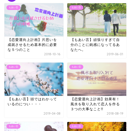
もあい言
もあい言
【恋愛運向上計画】片思いを
【もあい言】頑張りすぎて自
成就させるため基本的に必要
分のことに鈍感になってるあ
な５つのこと
なたへ。
2018-10-16
2019-06-01
もあい言
もあい言
【もあい言】頭ではわかって
【恋愛運向上計画】効果有！
いるのについ・・・
風水を取り入れて恋人を作る
３つの大事なこと!!
2019-04-08
2018-08-19
もあい言
もあい言