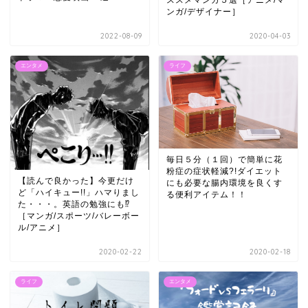
ススメマンガ５選［アニメ/マ
ンガ/デザイナー］
2022-08-09
2020-04-03
エンタメ
ライフ
毎日５分（１回）で簡単に花
粉症の症状軽減?!ダイエット
【読んで良かった】今更だけ
にも必要な腸内環境を良くす
ど「ハイキュー!!」ハマりまし
る便利アイテム！！
た・・・。英語の勉強にも⁉
［マンガ/スポーツ/バレーボー
ル/アニメ］
2020-02-22
2020-02-18
ライフ
エンタメ