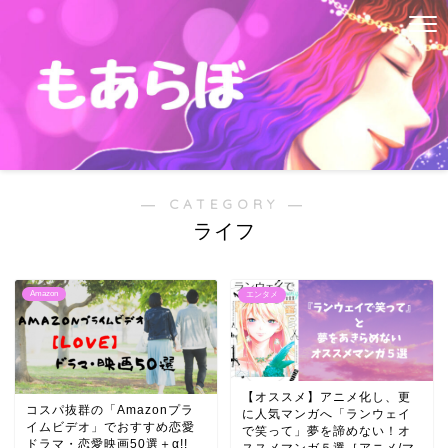
― CATEGORY ―
ライフ
Amazon
エンタメ
【オススメ】アニメ化し、更
コスパ抜群の「Amazonプラ
に人気マンガへ「ランウェイ
イムビデオ」でおすすめ恋愛
で笑って」夢を諦めない！オ
ドラマ・恋愛映画50選＋α!!