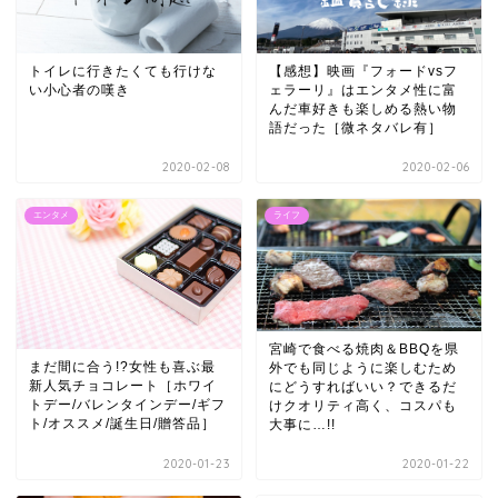
トイレに行きたくても行けな
【感想】映画『フォードvsフ
い小心者の嘆き
ェラーリ』はエンタメ性に富
んだ車好きも楽しめる熱い物
語だった［微ネタバレ有］
2020-02-08
2020-02-06
エンタメ
ライフ
宮崎で食べる焼肉＆BBQを県
まだ間に合う!?女性も喜ぶ最
外でも同じように楽しむため
新人気チョコレート［ホワイ
にどうすればいい？できるだ
トデー/バレンタインデー/ギフ
けクオリティ高く、コスパも
ト/オススメ/誕生日/贈答品］
大事に…!!
2020-01-23
2020-01-22