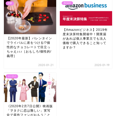
Amazon
恋愛
【Amazonビジネス】2019年
度末決算特集開催中！開業届
【2020年最新】バレンタイン
があれば個人事業主でも法人
でライバルに差をつける!?個
価格で購入できること知って
性的なチョコレートで目立っ
ますか？
ちゃえ♪♪♪［おもしろ/個性的/
義理］
2020-01-21
2020-01-19
エンタメ
《2020年2月7日公開》映画版
「ヲタクに恋は難しい」実写
化で原作ファンがおもうこと