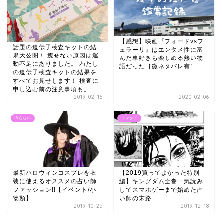
【感想】映画『フォードvsフ
話題の遺伝子検査キットの結
ェラーリ』はエンタメ性に富
果大公開！ 痩せない原因は運
んだ車好きも楽しめる熱い物
動不足にありました。 わたし
語だった［微ネタバレ有］
の遺伝子検査キットの結果を
すべてお見せします！ 検査に
申し込む前の注意事項も。
2019-02-16
2020-02-06
うらない
エンタメ
最新ハロウィンコスプレを衣
【2019買ってよかった特別
装に使えるオススメの占い師
編】キングダム全巻一気読み
ファッション!!【イベント/小
してスマホゲーまで始めた占
物類】
い師の末路
2019-10-25
2019-12-18