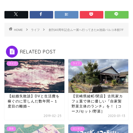
HOME
ライフ
創刊40周年記念ムー展へ行ってきたin池袋パルコ本館7F
RELATED POST
ライフ
ライフ
【結婚失敗談】DVと生活費を
【宮崎県綾町/閉店】古民家カ
稼ぐのに苦しんだ数年間～１
フェ葉で体に優しい『自家製
度目の離婚～
野菜主体のランチ』を！［コ
ース/セット/野菜］
2019-02-25
2020-01-13
美容
エンタメ