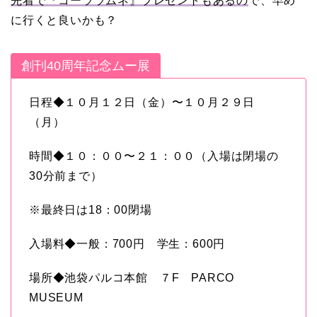
先着で『コーララムネ』プレゼントもあるの
で、早め
に行くと良いかも？
創刊40周年記念ムー展
日程◆１０月１２日（金）〜１０月２９日
（月）
時間◆１０：００〜２１：００（入場は閉場の
30分前まで）
※最終日は18：00閉場
入場料◆一般：700円 学生：600円
場所◆池袋パルコ本館 ７F PARCO
MUSEUM