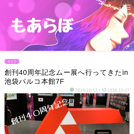
ライフ
創刊40周年記念ムー展へ行ってきたin
池袋パルコ本館7F
2018-10-17
/
2018-10-27