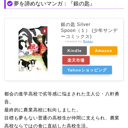
夢を諦めないマンガ：『銀の匙』
銀の匙 Silver
Spoon（１） (少年サンデ
ーコミックス)
created by
Rinker
Kindle
Amazon
楽天市場
Yahooショッピング
都会の進学高校で劣等感に悩まされた主人公・八軒勇
吾。
最終的に農業高校に転向しました。
目標も夢もない普通の高校生が仲間に支えられ、農業
高校ならではの食に直結した高校生活。