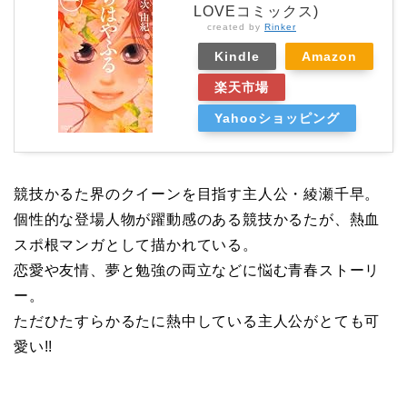
LOVEコミックス)
created by
Rinker
Kindle
Amazon
楽天市場
Yahooショッピング
競技かるた界のクイーンを目指す主人公・綾瀬千早。
個性的な登場人物が躍動感のある競技かるたが、熱血
スポ根マンガとして描かれている。
恋愛や友情、夢と勉強の両立などに悩む青春ストーリ
ー。
ただひたすらかるたに熱中している主人公がとても可
愛い!!