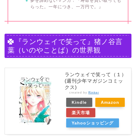
夢を諦めないマンガ：『寿命を買い取っても
らった。一年につき、一万円で。』
『ランウェイで笑って』猪ノ谷言
葉（いのやことば）の世界観
ランウェイで笑って（１）
(週刊少年マガジンコミッ
クス)
created by
Rinker
Kindle
Amazon
楽天市場
Yahooショッピング