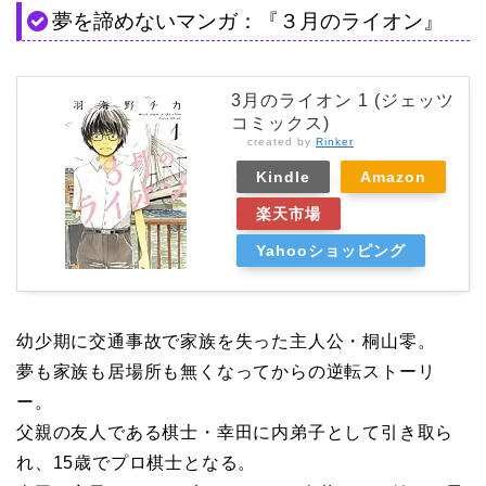
夢を諦めないマンガ：『３月のライオン』
3月のライオン 1 (ジェッツ
コミックス)
created by
Rinker
Kindle
Amazon
楽天市場
Yahooショッピング
幼少期に交通事故で家族を失った主人公・桐山零。
夢も家族も居場所も無くなってからの逆転ストーリ
ー。
父親の友人である棋士・幸田に内弟子として引き取ら
れ、15歳でプロ棋士となる。