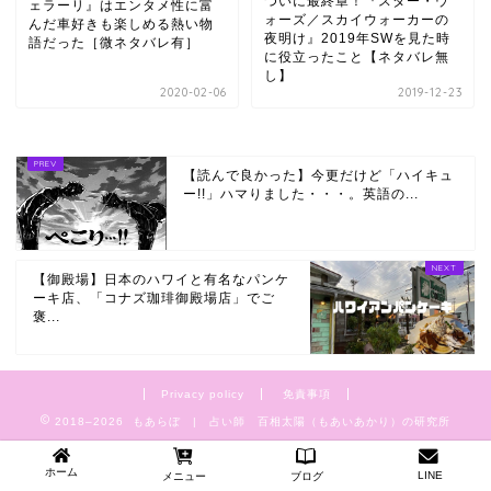
ついに最終章！『スター・ウ
ェラーリ』はエンタメ性に富
ォーズ／スカイウォーカーの
んだ車好きも楽しめる熱い物
夜明け』2019年SWを見た時
語だった［微ネタバレ有］
に役立ったこと【ネタバレ無
し】
2020-02-06
2019-12-23
【読んで良かった】今更だけど「ハイキュ
ー!!」ハマりました・・・。英語の...
【御殿場】日本のハワイと有名なパンケ
ーキ店、「コナズ珈琲御殿場店」でご
褒...
Privacy policy
免責事項
2018–2026 もあらぼ | 占い師 百相太陽（もあいあかり）の研究所
ホーム
LINE
メニュー
ブログ