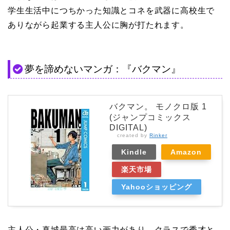
学生生活中につちかった知識とコネを武器に高校生で
ありながら起業する主人公に胸が打たれます。
夢を諦めないマンガ：『バクマン』
バクマン。 モノクロ版 1
(ジャンプコミックス
DIGITAL)
created by
Rinker
Kindle
Amazon
楽天市場
Yahooショッピング
主人公・真城最高は高い画力があり、クラスで秀才と