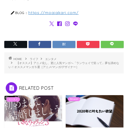
https://moaiakari.com/
BLOG：
HOME
ライフ
エンタメ
【オススメ】アニメ化し、更に人気マンガへ「ランウェイで笑って」夢を諦めな
い！オススメマンガ５選［アニメ/マンガ/デザイナー］
RELATED POST
Amazon
エンタメ