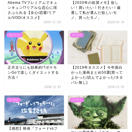
Abema TVプレミアムでキュ
【2020年の欲望メモ】欲し
ンキュン!?リアルな恋心に揺
い！買いたい！行きたい！厳
さぶられる【女心/恋愛/リア
選して私が選んだ欲しいモ
ル/VOD/オススメ】
ノ、買ったモノ。
2019-12-25
2020-01-14
ガジェット
エンタメ
正月太りにも効果的!?ポケモ
【2019年オススメ】今年面白
ンGoで楽しくダイエットする
かった漫画まとめ50選[買って
方法！
よかった/読んでよかった/ネタ
バレ無し]
2018-12-31
2019-12-31
エンタメ
エンタメ
【感想】映画『フォードvsフ