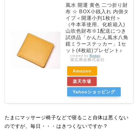
風水 開運 黄色 二つ折り財
布 ☆ BOX小銭入れ 内側タ
イプ＜開運小判1枚付＞
（牛本革使用、化粧箱入)
山吹色財布※1配送につき
試供品「かんたん風水八角
鏡ミラーステッカー」1セ
ット(4枚組)プレゼント♪
created by
Rinker
栄広商会株式会社
Amazon
楽天市場
Yahooショッピング
たまにマッサージ椅子などで寝ること自体は悪くない
のですが、毎日・・・はきつくないですか？