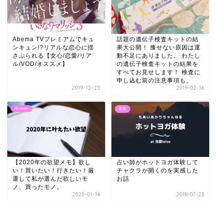
Abema TVプレミアムでキュ
話題の遺伝子検査キットの結
ンキュン!?リアルな恋心に揺
果大公開！ 痩せない原因は運
さぶられる【女心/恋愛/リア
動不足にありました。 わたし
ル/VOD/オススメ】
の遺伝子検査キットの結果を
すべてお見せします！ 検査に
申し込む前の注意事項も。
2019-12-25
2019-02-16
Amazon
美容
【2020年の欲望メモ】欲し
占い師がホットヨガ体験して
い！買いたい！行きたい！厳
チャクラが開くのを実感した
選して私が選んだ欲しいモ
お話
ノ、買ったモノ。
2020-01-14
2018-07-23