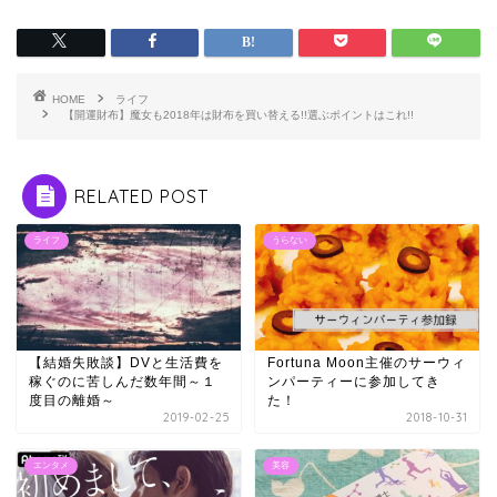
HOME
ライフ
【開運財布】魔女も2018年は財布を買い替える!!選ぶポイントはこれ!!
RELATED POST
ライフ
うらない
【結婚失敗談】DVと生活費を
Fortuna Moon主催のサーウィ
稼ぐのに苦しんだ数年間～１
ンパーティーに参加してき
度目の離婚～
た！
2019-02-25
2018-10-31
エンタメ
美容