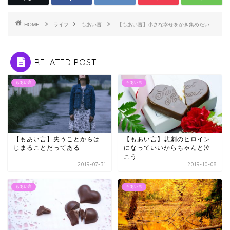
HOME
ライフ
もあい言
【もあい言】小さな幸せをかき集めたい
RELATED POST
もあい言
もあい言
【もあい言】失うことからは
【もあい言】悲劇のヒロイン
じまることだってある
になっていいからちゃんと泣
こう
2019-07-31
2019-10-08
もあい言
もあい言