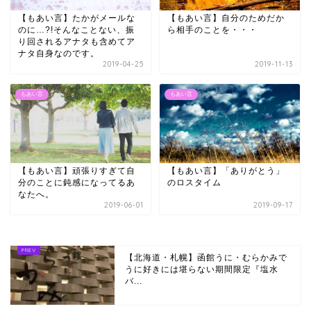
【もあい言】たかがメールな
【もあい言】自分のためだか
のに…?!そんなことない、振
ら相手のことを・・・
り回されるアナタも含めてア
ナタ自身なのです。
2019-04-25
2019-11-13
もあい言
もあい言
【もあい言】頑張りすぎて自
【もあい言】「ありがとう」
分のことに鈍感になってるあ
のロスタイム
なたへ。
2019-06-01
2019-09-17
【北海道・札幌】函館うに・むらかみで
うに好きには堪らない期間限定『塩水
バ...